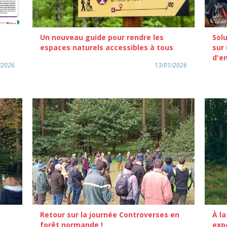
Un nouveau guide pour rendre les
Solu
espaces naturels accessibles à tous
sur
d'e
/2026
13/01/2026
Retour sur la journée Controverses en
À l
forêt normande !
exp