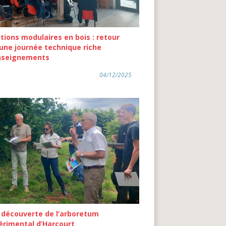
tions modulaires en bois : retour
 une journée technique riche
nseignements
04/12/2025
a découverte de l’arboretum
érimental d’Harcourt