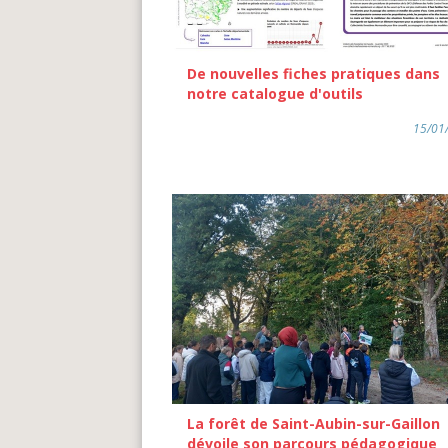
De nouvelles fiches pratiques dans
notre catalogue d'outils
15/01
La forêt de Saint-Aubin-sur-Gaillon
dévoile son parcours pédagogique